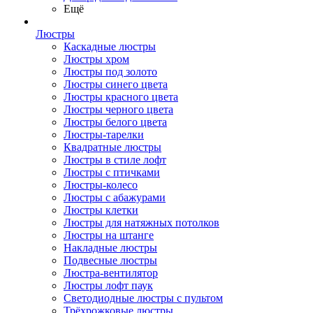
Ещё
Люстры
Каскадные люстры
Люстры хром
Люстры под золото
Люстры синего цвета
Люстры красного цвета
Люстры черного цвета
Люстры белого цвета
Люстры-тарелки
Квадратные люстры
Люстры в стиле лофт
Люстры с птичками
Люстры-колесо
Люстры с абажурами
Люстры клетки
Люстры для натяжных потолков
Люстры на штанге
Накладные люстры
Подвесные люстры
Люстра-вентилятор
Люстры лофт паук
Светодиодные люстры с пультом
Трёхрожковые люстры