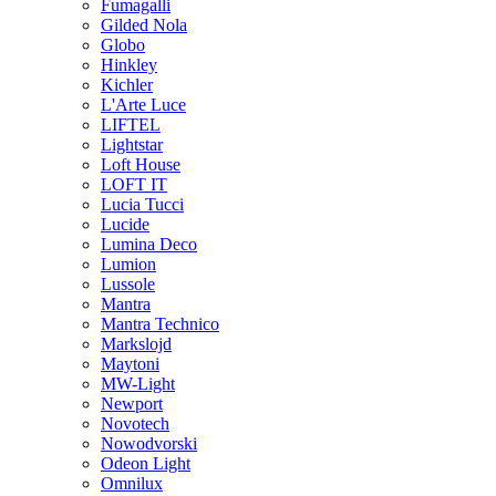
Fumagalli
Gilded Nola
Globo
Hinkley
Kichler
L'Arte Luce
LIFTEL
Lightstar
Loft House
LOFT IT
Lucia Tucci
Lucide
Lumina Deco
Lumion
Lussole
Mantra
Mantra Technico
Markslojd
Maytoni
MW-Light
Newport
Novotech
Nowodvorski
Odeon Light
Omnilux