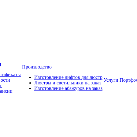
я
Производство
тификаты
Изготовление лифтов для люстр
ости
Услуги
Портфо
Люстры и светильники на заказ
г
Изготовление абажуров на заказ
ансии