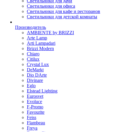
Светильники для дачи
Светильники для офиса
Светильники для кафе и ресторанов
Светильники для детской комнаты
Производитель
AMBIENTE by BRIZZI
Arte Lamp
Arti Lampadari
Brizzi Modern
Chiaro
Citilux
Crystal Lux
DeMarkt
Dio DArte
Divinare
Eglo
Elstead Lighting
Eurosvet
Evoluce
F-Promo
Favourite
Feiss
Flambeau
Freya