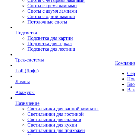
Споты с четырьмя лампами
Споты с тремя лампами
Споты с двумя лампами
Споты с одной лампой
Потолочные споты
Подсветка
Подсветка для картин
Подсветка для зеркал
Подсветка для лестниц
Трек-системы
Компани
Loft (Лофт)
Сер
Нов
Лампы
Бло
Вак
Абажуры
Назначение
Светильники для ванной комнаты
Светильники для гостиной
Светильники для спальни
Светильники для кухни
Светильники для прихожей