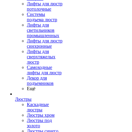
Лифты для люстр
потолочные
Системы
подъема люстр
Лифты для
светильников
промышленных
Лифты для люстр
синхронные
Лифты для
сверхтяжелых
люстр
Самоходные
лифты для люстр
Декор для
подъемников
Ещё
Люстры
Каскадные
люстры
Люстры хром
Люстры под
золото
Люстры синего