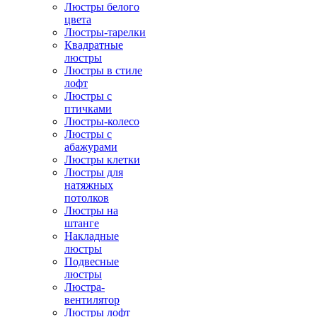
Люстры белого
цвета
Люстры-тарелки
Квадратные
люстры
Люстры в стиле
лофт
Люстры с
птичками
Люстры-колесо
Люстры с
абажурами
Люстры клетки
Люстры для
натяжных
потолков
Люстры на
штанге
Накладные
люстры
Подвесные
люстры
Люстра-
вентилятор
Люстры лофт