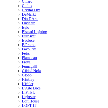
Chiaro
Citilux
Crystal Lux
DeMarkt
Dio DArte
Divinare
Eglo
Elstead Lighting
Eurosvet
Evoluce
F-Promo
Favourite
Feiss
Flambeau
Freya
Fumagalli
Gilded Nola
Globo
Hinkley
Kichler
L'Arte Luce
LIFTEL
Lightstar
Loft House
LOFT IT