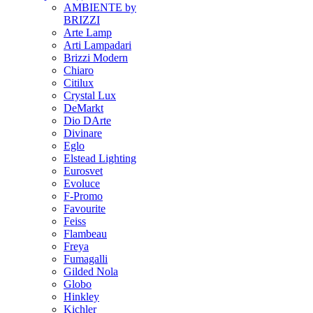
AMBIENTE by
BRIZZI
Arte Lamp
Arti Lampadari
Brizzi Modern
Chiaro
Citilux
Crystal Lux
DeMarkt
Dio DArte
Divinare
Eglo
Elstead Lighting
Eurosvet
Evoluce
F-Promo
Favourite
Feiss
Flambeau
Freya
Fumagalli
Gilded Nola
Globo
Hinkley
Kichler