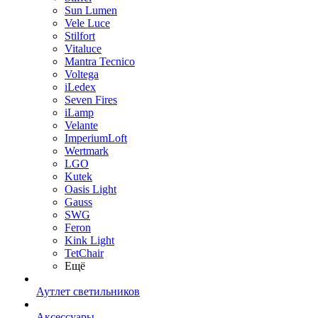
Sun Lumen
Vele Luce
Stilfort
Vitaluce
Mantra Tecnico
Voltega
iLedex
Seven Fires
iLamp
Velante
ImperiumLoft
Wertmark
LGO
Kutek
Oasis Light
Gauss
SWG
Feron
Kink Light
TetСhair
Ещё
Аутлет светильников
Аксессуары