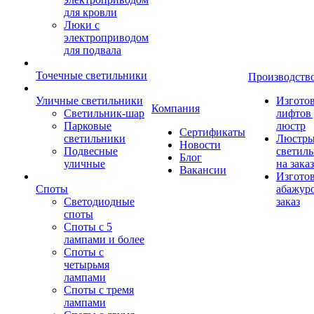
для кровли
Люки с
электроприводом
для подвала
Точечные светильники
Производств
Уличные светильники
Изгото
Компания
Светильник-шар
лифтов 
Парковые
люстр
Сертификаты
светильники
Люстры
Новости
Подвесные
светил
Блог
уличные
на заказ
Вакансии
Изгото
Споты
абажур
Светодиодные
заказ
споты
Споты с 5
лампами и более
Споты с
четырьмя
лампами
Споты с тремя
лампами