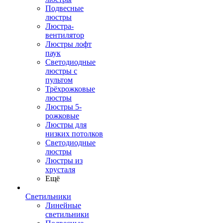
Подвесные
люстры
Люстра-
вентилятор
Люстры лофт
паук
Светодиодные
люстры с
пультом
Трёхрожковые
люстры
Люстры 5-
рожковые
Люстры для
низких потолков
Cветодиодные
люстры
Люстры из
хрусталя
Ещё
Светильники
Линейные
светильники