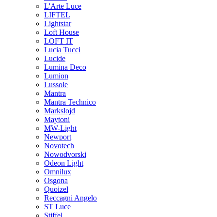
L'Arte Luce
LIFTEL
Lightstar
Loft House
LOFT IT
Lucia Tucci
Lucide
Lumina Deco
Lumion
Lussole
Mantra
Mantra Technico
Markslojd
Maytoni
MW-Light
Newport
Novotech
Nowodvorski
Odeon Light
Omnilux
Osgona
Quoizel
Reccagni Angelo
ST Luce
Stiffel