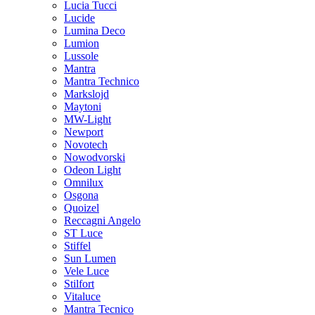
Lucia Tucci
Lucide
Lumina Deco
Lumion
Lussole
Mantra
Mantra Technico
Markslojd
Maytoni
MW-Light
Newport
Novotech
Nowodvorski
Odeon Light
Omnilux
Osgona
Quoizel
Reccagni Angelo
ST Luce
Stiffel
Sun Lumen
Vele Luce
Stilfort
Vitaluce
Mantra Tecnico