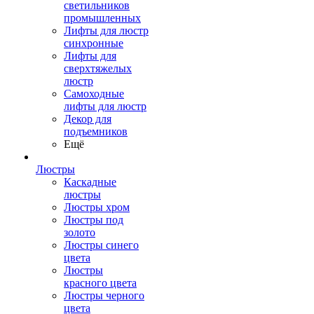
светильников
промышленных
Лифты для люстр
синхронные
Лифты для
сверхтяжелых
люстр
Самоходные
лифты для люстр
Декор для
подъемников
Ещё
Люстры
Каскадные
люстры
Люстры хром
Люстры под
золото
Люстры синего
цвета
Люстры
красного цвета
Люстры черного
цвета