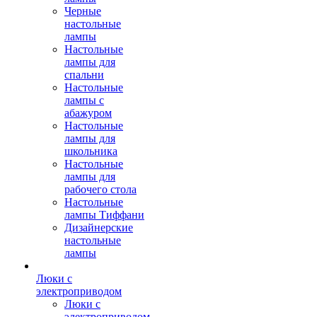
Черные
настольные
лампы
Настольные
лампы для
спальни
Настольные
лампы с
абажуром
Настольные
лампы для
школьника
Настольные
лампы для
рабочего стола
Настольные
лампы Тиффани
Дизайнерские
настольные
лампы
Люки с
электроприводом
Люки с
электроприводом