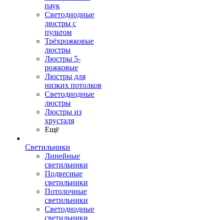
паук
Светодиодные
люстры с
пультом
Трёхрожковые
люстры
Люстры 5-
рожковые
Люстры для
низких потолков
Cветодиодные
люстры
Люстры из
хрусталя
Ещё
Светильники
Линейные
светильники
Подвесные
светильники
Потолочные
светильники
Светодиодные
светильники