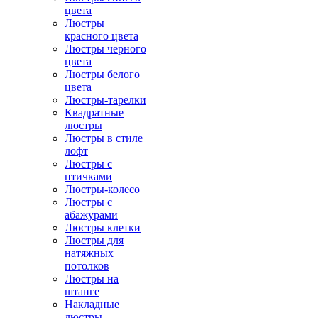
цвета
Люстры
красного цвета
Люстры черного
цвета
Люстры белого
цвета
Люстры-тарелки
Квадратные
люстры
Люстры в стиле
лофт
Люстры с
птичками
Люстры-колесо
Люстры с
абажурами
Люстры клетки
Люстры для
натяжных
потолков
Люстры на
штанге
Накладные
люстры