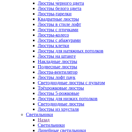
Люстры черного цвета
Люстры белого цвета
Люстры-тарелки
Квадратные люстры
Люстры в стиле лофт
Люстры с птичками
Люстры-колесо
Люстры с абажурами
Люстры клетки
Люстры для натяжных потолков
Люстры на штанге
Накладные люстры
Подвесные люстры
Люстра-вентилятор
Люстры лофт паук
Светодиодные люстры с пультом
Трёхрожковые люстры
Люстры 5-рожковые
Люстры для низких потолков
Cветодиодные люстры
Люстры из хрусталя
Светильники
Назад
Светильники
Линейные светильники