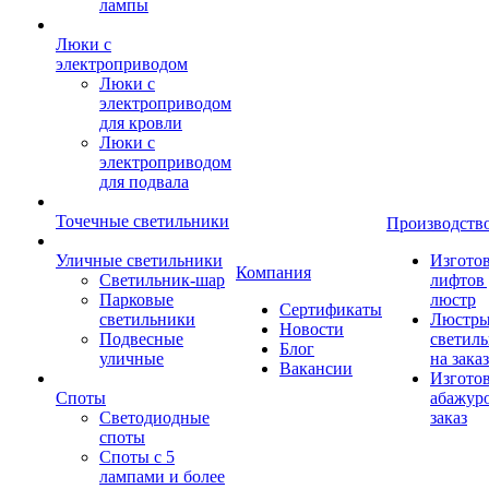
лампы
Люки с
электроприводом
Люки с
электроприводом
для кровли
Люки с
электроприводом
для подвала
Точечные светильники
Производств
Уличные светильники
Изгото
Компания
Светильник-шар
лифтов 
Парковые
люстр
Сертификаты
светильники
Люстры
Новости
Подвесные
светил
Блог
уличные
на заказ
Вакансии
Изгото
Споты
абажур
Светодиодные
заказ
споты
Споты с 5
лампами и более