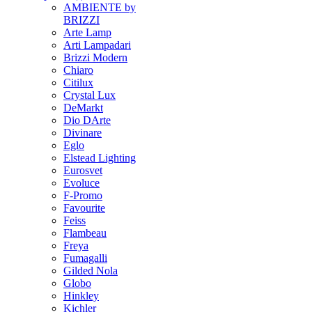
AMBIENTE by
BRIZZI
Arte Lamp
Arti Lampadari
Brizzi Modern
Chiaro
Citilux
Crystal Lux
DeMarkt
Dio DArte
Divinare
Eglo
Elstead Lighting
Eurosvet
Evoluce
F-Promo
Favourite
Feiss
Flambeau
Freya
Fumagalli
Gilded Nola
Globo
Hinkley
Kichler