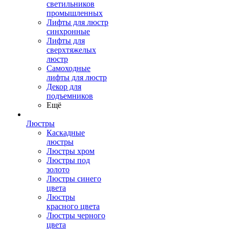
светильников
промышленных
Лифты для люстр
синхронные
Лифты для
сверхтяжелых
люстр
Самоходные
лифты для люстр
Декор для
подъемников
Ещё
Люстры
Каскадные
люстры
Люстры хром
Люстры под
золото
Люстры синего
цвета
Люстры
красного цвета
Люстры черного
цвета