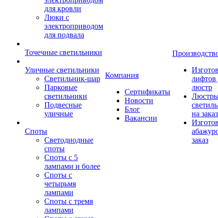
для кровли
Люки с
электроприводом
для подвала
Точечные светильники
Производств
Уличные светильники
Изгото
Компания
Светильник-шар
лифтов 
Парковые
люстр
Сертификаты
светильники
Люстры
Новости
Подвесные
светил
Блог
уличные
на заказ
Вакансии
Изгото
Споты
абажур
Светодиодные
заказ
споты
Споты с 5
лампами и более
Споты с
четырьмя
лампами
Споты с тремя
лампами