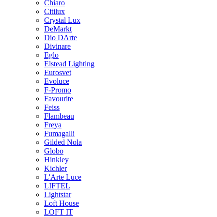
Chiaro
Citilux
Crystal Lux
DeMarkt
Dio DArte
Divinare
Eglo
Elstead Lighting
Eurosvet
Evoluce
F-Promo
Favourite
Feiss
Flambeau
Freya
Fumagalli
Gilded Nola
Globo
Hinkley
Kichler
L'Arte Luce
LIFTEL
Lightstar
Loft House
LOFT IT