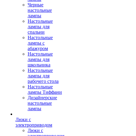
Черные
настольные
лампы
Настольные
лампы для
спальни
Настольные
лампы с
абажуром
Настольные
лампы для
школьника
Настольные
лампы для
рабочего стола
Настольные
лампы Тиффани
Дизайнерские
настольные
лампы
Люки с
электроприводом
Люки с
электроприводом