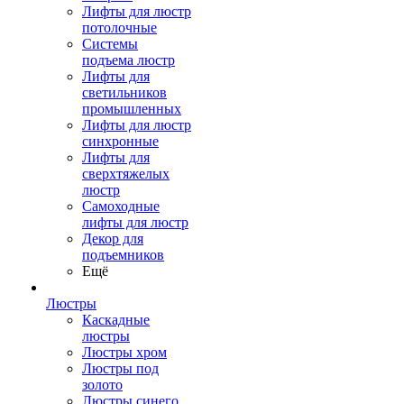
Лифты для люстр
потолочные
Системы
подъема люстр
Лифты для
светильников
промышленных
Лифты для люстр
синхронные
Лифты для
сверхтяжелых
люстр
Самоходные
лифты для люстр
Декор для
подъемников
Ещё
Люстры
Каскадные
люстры
Люстры хром
Люстры под
золото
Люстры синего