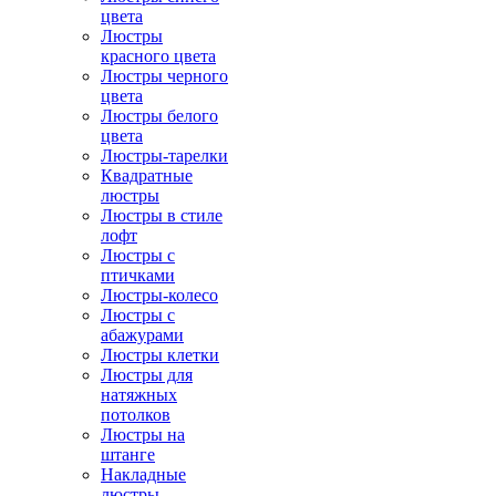
цвета
Люстры
красного цвета
Люстры черного
цвета
Люстры белого
цвета
Люстры-тарелки
Квадратные
люстры
Люстры в стиле
лофт
Люстры с
птичками
Люстры-колесо
Люстры с
абажурами
Люстры клетки
Люстры для
натяжных
потолков
Люстры на
штанге
Накладные
люстры