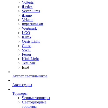
Voltega
iLedex
Seven Fires
iLamp
Velante
ImperiumLoft
Wertmark
LGO
Kutek
Oasis Light
Gauss
SWG
Feron
Kink Light
TetСhair
Ещё
Аутлет светильников
Аксессуары
Торшеры
Черные торшеры
Светодиодные
торшеры