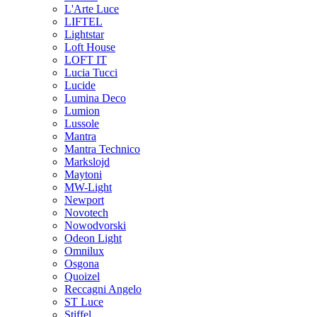
L'Arte Luce
LIFTEL
Lightstar
Loft House
LOFT IT
Lucia Tucci
Lucide
Lumina Deco
Lumion
Lussole
Mantra
Mantra Technico
Markslojd
Maytoni
MW-Light
Newport
Novotech
Nowodvorski
Odeon Light
Omnilux
Osgona
Quoizel
Reccagni Angelo
ST Luce
Stiffel