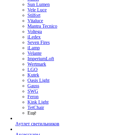
Sun Lumen
Vele Luce
Stilfort
Vitaluce
Mantra Tecnico
Voltega
iLedex
Seven Fires
iLamp
Velante
ImperiumLoft
Wertmark
LGO
Kutek
Oasis Light
Gauss
SWG
Feron
Kink Light
TetСhair
Ещё
Аутлет светильников
Аксессуары