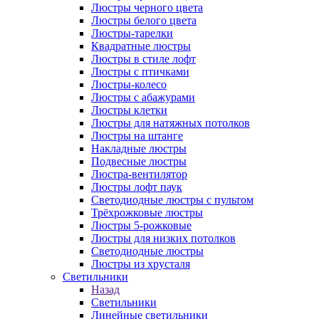
Люстры черного цвета
Люстры белого цвета
Люстры-тарелки
Квадратные люстры
Люстры в стиле лофт
Люстры с птичками
Люстры-колесо
Люстры с абажурами
Люстры клетки
Люстры для натяжных потолков
Люстры на штанге
Накладные люстры
Подвесные люстры
Люстра-вентилятор
Люстры лофт паук
Светодиодные люстры с пультом
Трёхрожковые люстры
Люстры 5-рожковые
Люстры для низких потолков
Cветодиодные люстры
Люстры из хрусталя
Светильники
Назад
Светильники
Линейные светильники