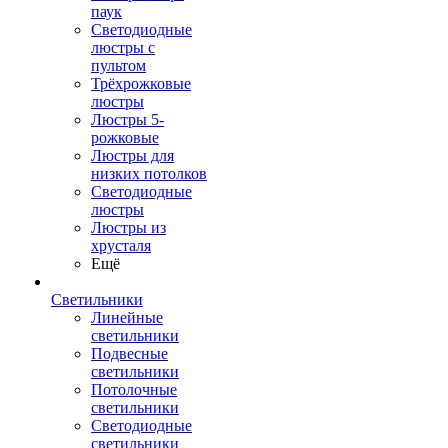
паук
Светодиодные
люстры с
пультом
Трёхрожковые
люстры
Люстры 5-
рожковые
Люстры для
низких потолков
Cветодиодные
люстры
Люстры из
хрусталя
Ещё
Светильники
Линейные
светильники
Подвесные
светильники
Потолочные
светильники
Светодиодные
светильники