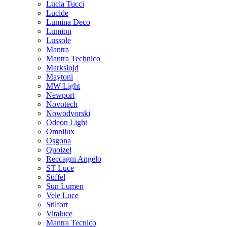
Lucia Tucci
Lucide
Lumina Deco
Lumion
Lussole
Mantra
Mantra Technico
Markslojd
Maytoni
MW-Light
Newport
Novotech
Nowodvorski
Odeon Light
Omnilux
Osgona
Quoizel
Reccagni Angelo
ST Luce
Stiffel
Sun Lumen
Vele Luce
Stilfort
Vitaluce
Mantra Tecnico