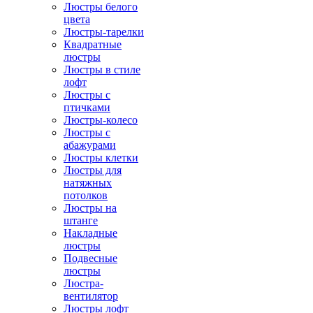
Люстры белого
цвета
Люстры-тарелки
Квадратные
люстры
Люстры в стиле
лофт
Люстры с
птичками
Люстры-колесо
Люстры с
абажурами
Люстры клетки
Люстры для
натяжных
потолков
Люстры на
штанге
Накладные
люстры
Подвесные
люстры
Люстра-
вентилятор
Люстры лофт