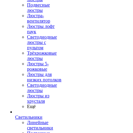
Подвесные
люстры
Люстра-
вентилятор
Люстры лофт
паук
Светодиодные
люстры с
пультом
Трёхрожковые
люстры
Люстры 5-
рожковые
Люстры для
низких потолков
Cветодиодные
люстры
Люстры из
хрусталя
Ещё
Светильники
Линейные
светильники