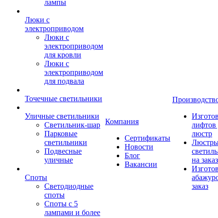
лампы
Люки с
электроприводом
Люки с
электроприводом
для кровли
Люки с
электроприводом
для подвала
Точечные светильники
Производств
Уличные светильники
Изгото
Компания
Светильник-шар
лифтов 
Парковые
люстр
Сертификаты
светильники
Люстры
Новости
Подвесные
светил
Блог
уличные
на заказ
Вакансии
Изгото
Споты
абажур
Светодиодные
заказ
споты
Споты с 5
лампами и более