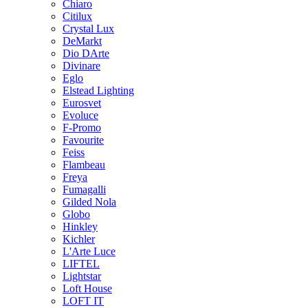
Chiaro
Citilux
Crystal Lux
DeMarkt
Dio DArte
Divinare
Eglo
Elstead Lighting
Eurosvet
Evoluce
F-Promo
Favourite
Feiss
Flambeau
Freya
Fumagalli
Gilded Nola
Globo
Hinkley
Kichler
L'Arte Luce
LIFTEL
Lightstar
Loft House
LOFT IT