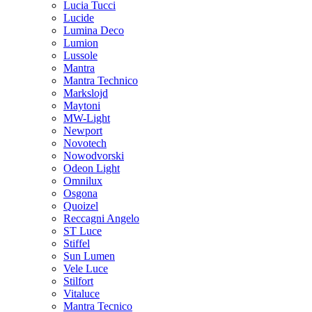
Lucia Tucci
Lucide
Lumina Deco
Lumion
Lussole
Mantra
Mantra Technico
Markslojd
Maytoni
MW-Light
Newport
Novotech
Nowodvorski
Odeon Light
Omnilux
Osgona
Quoizel
Reccagni Angelo
ST Luce
Stiffel
Sun Lumen
Vele Luce
Stilfort
Vitaluce
Mantra Tecnico