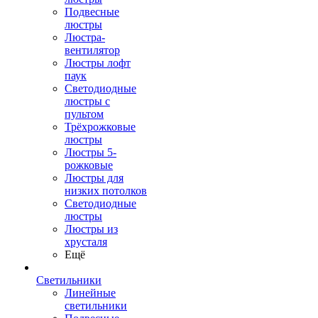
Подвесные
люстры
Люстра-
вентилятор
Люстры лофт
паук
Светодиодные
люстры с
пультом
Трёхрожковые
люстры
Люстры 5-
рожковые
Люстры для
низких потолков
Cветодиодные
люстры
Люстры из
хрусталя
Ещё
Светильники
Линейные
светильники