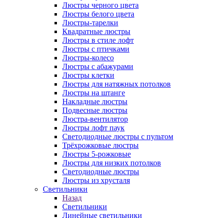
Люстры черного цвета
Люстры белого цвета
Люстры-тарелки
Квадратные люстры
Люстры в стиле лофт
Люстры с птичками
Люстры-колесо
Люстры с абажурами
Люстры клетки
Люстры для натяжных потолков
Люстры на штанге
Накладные люстры
Подвесные люстры
Люстра-вентилятор
Люстры лофт паук
Светодиодные люстры с пультом
Трёхрожковые люстры
Люстры 5-рожковые
Люстры для низких потолков
Cветодиодные люстры
Люстры из хрусталя
Светильники
Назад
Светильники
Линейные светильники