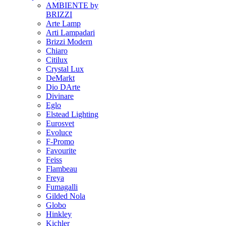
AMBIENTE by
BRIZZI
Arte Lamp
Arti Lampadari
Brizzi Modern
Chiaro
Citilux
Crystal Lux
DeMarkt
Dio DArte
Divinare
Eglo
Elstead Lighting
Eurosvet
Evoluce
F-Promo
Favourite
Feiss
Flambeau
Freya
Fumagalli
Gilded Nola
Globo
Hinkley
Kichler