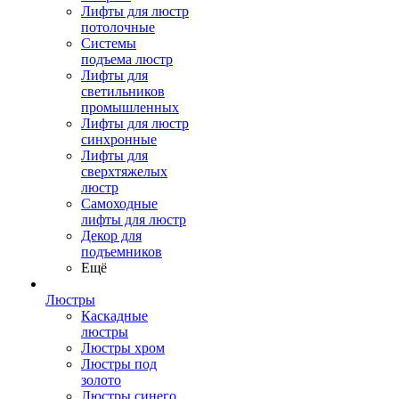
Лифты для люстр
потолочные
Системы
подъема люстр
Лифты для
светильников
промышленных
Лифты для люстр
синхронные
Лифты для
сверхтяжелых
люстр
Самоходные
лифты для люстр
Декор для
подъемников
Ещё
Люстры
Каскадные
люстры
Люстры хром
Люстры под
золото
Люстры синего