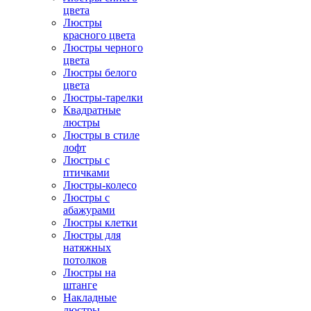
цвета
Люстры
красного цвета
Люстры черного
цвета
Люстры белого
цвета
Люстры-тарелки
Квадратные
люстры
Люстры в стиле
лофт
Люстры с
птичками
Люстры-колесо
Люстры с
абажурами
Люстры клетки
Люстры для
натяжных
потолков
Люстры на
штанге
Накладные
люстры