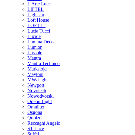
L'Arte Luce
LIFTEL
Lightstar
Loft House
LOFT IT
Lucia Tucci
Lucide
Lumina Deco
Lumion
Lussole
Mantra
Mantra Technico
Markslojd
Maytoni
MW-Light
Newport
Novotech
Nowodvorski
Odeon Light
Omnilux
Osgona
Quoizel
Reccagni Angelo
ST Luce
Stiffel