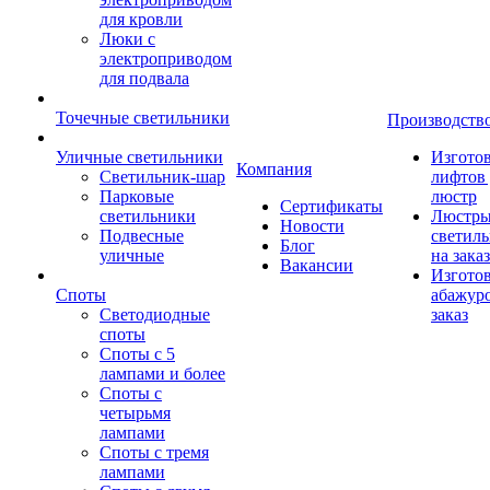
для кровли
Люки с
электроприводом
для подвала
Точечные светильники
Производств
Уличные светильники
Изгото
Компания
Светильник-шар
лифтов 
Парковые
люстр
Сертификаты
светильники
Люстры
Новости
Подвесные
светил
Блог
уличные
на заказ
Вакансии
Изгото
Споты
абажур
Светодиодные
заказ
споты
Споты с 5
лампами и более
Споты с
четырьмя
лампами
Споты с тремя
лампами