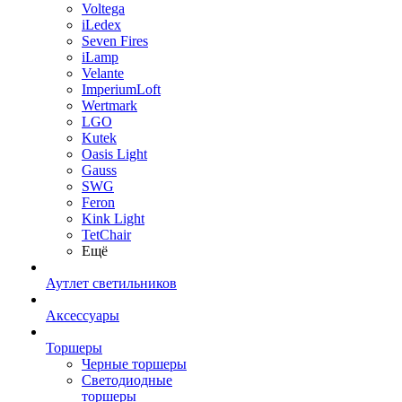
Voltega
iLedex
Seven Fires
iLamp
Velante
ImperiumLoft
Wertmark
LGO
Kutek
Oasis Light
Gauss
SWG
Feron
Kink Light
TetСhair
Ещё
Аутлет светильников
Аксессуары
Торшеры
Черные торшеры
Светодиодные
торшеры