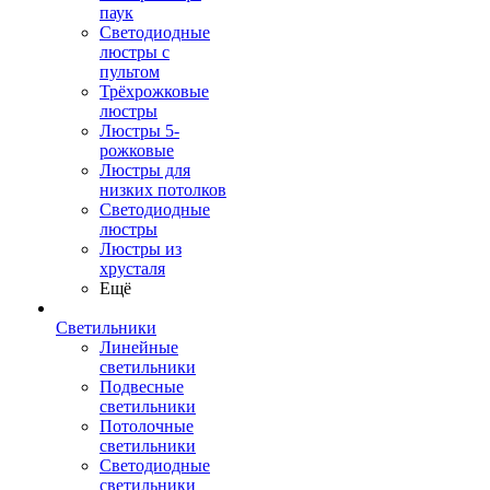
паук
Светодиодные
люстры с
пультом
Трёхрожковые
люстры
Люстры 5-
рожковые
Люстры для
низких потолков
Cветодиодные
люстры
Люстры из
хрусталя
Ещё
Светильники
Линейные
светильники
Подвесные
светильники
Потолочные
светильники
Светодиодные
светильники