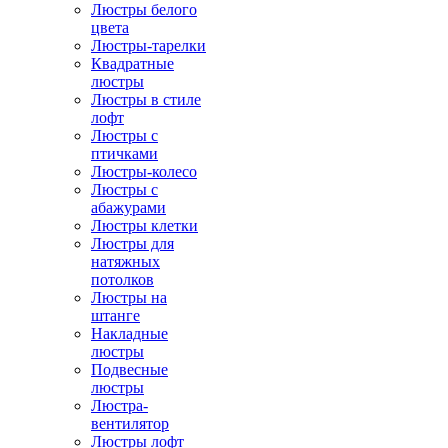
Люстры белого
цвета
Люстры-тарелки
Квадратные
люстры
Люстры в стиле
лофт
Люстры с
птичками
Люстры-колесо
Люстры с
абажурами
Люстры клетки
Люстры для
натяжных
потолков
Люстры на
штанге
Накладные
люстры
Подвесные
люстры
Люстра-
вентилятор
Люстры лофт