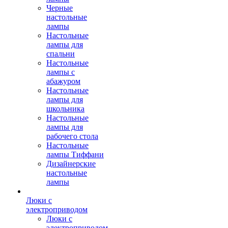
Черные
настольные
лампы
Настольные
лампы для
спальни
Настольные
лампы с
абажуром
Настольные
лампы для
школьника
Настольные
лампы для
рабочего стола
Настольные
лампы Тиффани
Дизайнерские
настольные
лампы
Люки с
электроприводом
Люки с
электроприводом