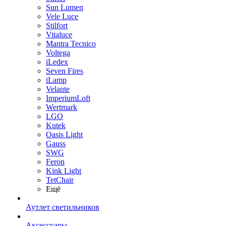
Sun Lumen
Vele Luce
Stilfort
Vitaluce
Mantra Tecnico
Voltega
iLedex
Seven Fires
iLamp
Velante
ImperiumLoft
Wertmark
LGO
Kutek
Oasis Light
Gauss
SWG
Feron
Kink Light
TetСhair
Ещё
Аутлет светильников
Аксессуары