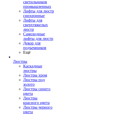
светильников
промышленных
Лифты для люстр
синхронные
Лифты для
сверхтяжелых
люстр
Самоходные
лифты для люстр
Декор для
подъемников
Ещё
Люстры
Каскадные
люстры
Люстры хром
Люстры под
золото
Люстры синего
цвета
Люстры
красного цвета
Люстры черного
цвета