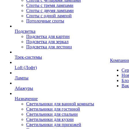
Споты с четырьмя лампами
Споты с тремя лампами
Споты с двумя лампами
Споты с одной лампой
Потолочные споты
Подсветка
Подсветка для картин
Подсветка для зеркал
Подсветка для лестниц
Трек-системы
Компани
Loft (Лофт)
Сер
Нов
Лампы
Бло
Вак
Абажуры
Назначение
Светильники для ванной комнаты
Светильники для гостиной
Светильники для спальни
Светильники для кухни
Светильники для прихожей