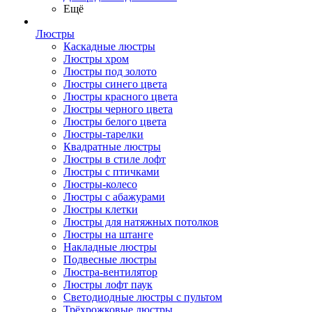
Ещё
Люстры
Каскадные люстры
Люстры хром
Люстры под золото
Люстры синего цвета
Люстры красного цвета
Люстры черного цвета
Люстры белого цвета
Люстры-тарелки
Квадратные люстры
Люстры в стиле лофт
Люстры с птичками
Люстры-колесо
Люстры с абажурами
Люстры клетки
Люстры для натяжных потолков
Люстры на штанге
Накладные люстры
Подвесные люстры
Люстра-вентилятор
Люстры лофт паук
Светодиодные люстры с пультом
Трёхрожковые люстры