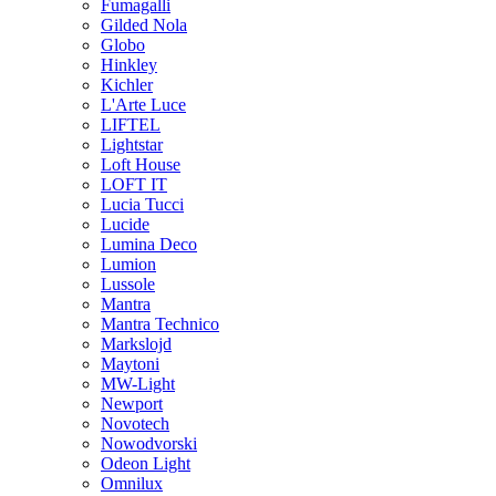
Fumagalli
Gilded Nola
Globo
Hinkley
Kichler
L'Arte Luce
LIFTEL
Lightstar
Loft House
LOFT IT
Lucia Tucci
Lucide
Lumina Deco
Lumion
Lussole
Mantra
Mantra Technico
Markslojd
Maytoni
MW-Light
Newport
Novotech
Nowodvorski
Odeon Light
Omnilux