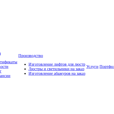
я
Производство
тификаты
Изготовление лифтов для люстр
ости
Услуги
Портфо
Люстры и светильники на заказ
г
Изготовление абажуров на заказ
ансии