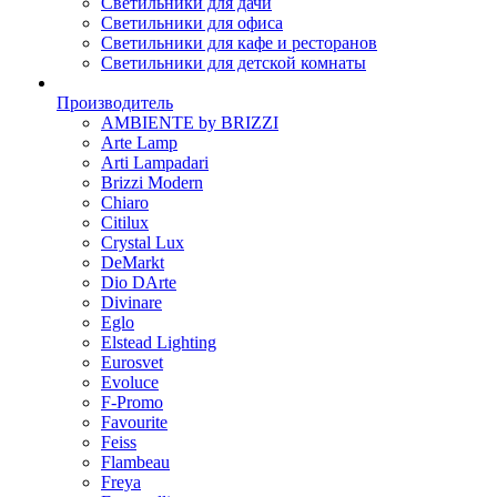
Светильники для дачи
Светильники для офиса
Светильники для кафе и ресторанов
Светильники для детской комнаты
Производитель
AMBIENTE by BRIZZI
Arte Lamp
Arti Lampadari
Brizzi Modern
Chiaro
Citilux
Crystal Lux
DeMarkt
Dio DArte
Divinare
Eglo
Elstead Lighting
Eurosvet
Evoluce
F-Promo
Favourite
Feiss
Flambeau
Freya