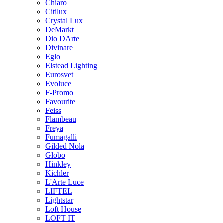
Chiaro
Citilux
Crystal Lux
DeMarkt
Dio DArte
Divinare
Eglo
Elstead Lighting
Eurosvet
Evoluce
F-Promo
Favourite
Feiss
Flambeau
Freya
Fumagalli
Gilded Nola
Globo
Hinkley
Kichler
L'Arte Luce
LIFTEL
Lightstar
Loft House
LOFT IT