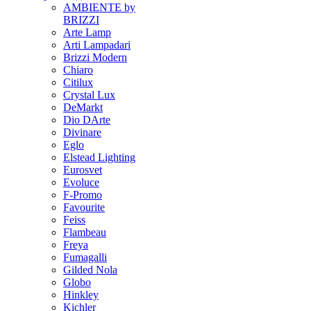
AMBIENTE by
BRIZZI
Arte Lamp
Arti Lampadari
Brizzi Modern
Chiaro
Citilux
Crystal Lux
DeMarkt
Dio DArte
Divinare
Eglo
Elstead Lighting
Eurosvet
Evoluce
F-Promo
Favourite
Feiss
Flambeau
Freya
Fumagalli
Gilded Nola
Globo
Hinkley
Kichler