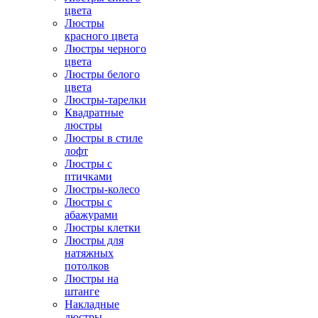
цвета
Люстры
красного цвета
Люстры черного
цвета
Люстры белого
цвета
Люстры-тарелки
Квадратные
люстры
Люстры в стиле
лофт
Люстры с
птичками
Люстры-колесо
Люстры с
абажурами
Люстры клетки
Люстры для
натяжных
потолков
Люстры на
штанге
Накладные
люстры