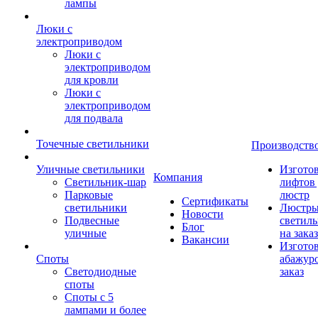
лампы
Люки с
электроприводом
Люки с
электроприводом
для кровли
Люки с
электроприводом
для подвала
Точечные светильники
Производств
Уличные светильники
Изгото
Компания
Светильник-шар
лифтов 
Парковые
люстр
Сертификаты
светильники
Люстры
Новости
Подвесные
светил
Блог
уличные
на заказ
Вакансии
Изгото
Споты
абажур
Светодиодные
заказ
споты
Споты с 5
лампами и более