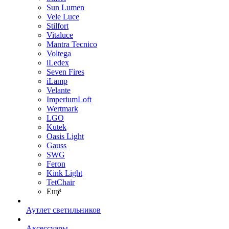
Sun Lumen
Vele Luce
Stilfort
Vitaluce
Mantra Tecnico
Voltega
iLedex
Seven Fires
iLamp
Velante
ImperiumLoft
Wertmark
LGO
Kutek
Oasis Light
Gauss
SWG
Feron
Kink Light
TetСhair
Ещё
Аутлет светильников
Аксессуары