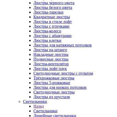
Люстры черного цвета
Люстры белого цвета
Люстры-тарелки
Квадратные люстры
Люстры в стиле лофт
Люстры с птичками
Люстры-колесо
Люстры с абажурами
Люстры клетки
Люстры для натяжных потолков
Люстры на штанге
Накладные люстры
Подвесные люстры
Люстра-вентилятор
Люстры лофт паук
Светодиодные люстры с пультом
Трёхрожковые люстры
Люстры 5-рожковые
Люстры для низких потолков
Cветодиодные люстры
Люстры из хрусталя
Светильники
Назад
Светильники
Линейные светильники