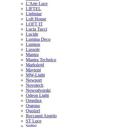
L'Arte Luce
LIFTEL
Lightstar
Loft House
LOFT IT
Lucia Tucci
Lucide
Lumina Deco
Lumion
Lussole
Mantra
Mantra Technico
Markslojd
Maytoni
MW-Light
Newport
Novotech
Nowodvorski
Odeon Light
Omnilux
Osgona
Quoizel
Reccagni Angelo
ST Luce
Stiffel