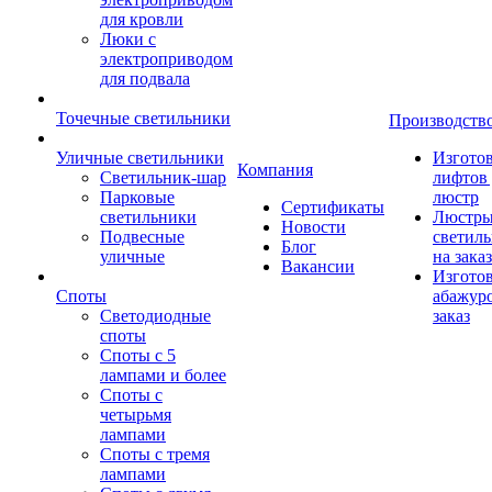
для кровли
Люки с
электроприводом
для подвала
Точечные светильники
Производств
Уличные светильники
Изгото
Компания
Светильник-шар
лифтов 
Парковые
люстр
Сертификаты
светильники
Люстры
Новости
Подвесные
светил
Блог
уличные
на заказ
Вакансии
Изгото
Споты
абажур
Светодиодные
заказ
споты
Споты с 5
лампами и более
Споты с
четырьмя
лампами
Споты с тремя
лампами