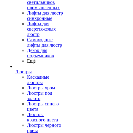
светильников
промышленных
Лифты для люстр
синхронные
Лифты для
сверхтяжелых
люстр
Самоходные
лифты для люстр
Декор для
подъемников
Ещё
Люстры
Каскадные
люстры
Люстры хром
Люстры под
золото
Люстры синего
цвета
Люстры
красного цвета
Люстры черного
цвета