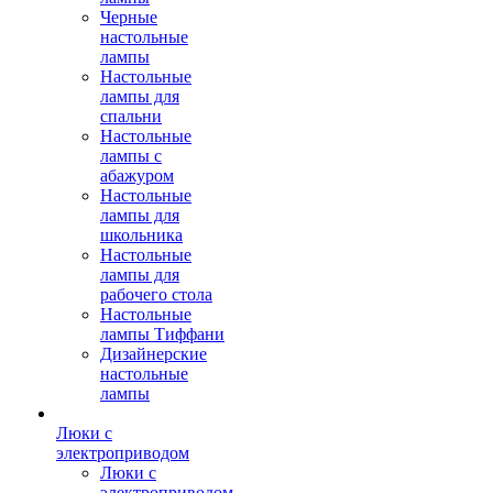
Черные
настольные
лампы
Настольные
лампы для
спальни
Настольные
лампы с
абажуром
Настольные
лампы для
школьника
Настольные
лампы для
рабочего стола
Настольные
лампы Тиффани
Дизайнерские
настольные
лампы
Люки с
электроприводом
Люки с
электроприводом