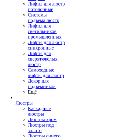
Лифты для люстр
потолочные
Системы
подъема люстр
Лифты для
светильников
промышленных
Лифты для люстр
синхронные
Лифты для
сверхтяжелых
люстр
Самоходные
лифты для люстр
Декор для
подъемников
Ещё
Люстры
Каскадные
люстры
Люстры хром
Люстры под
золото
Люстры синего