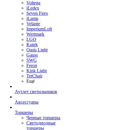
Voltega
iLedex
Seven Fires
iLamp
Velante
ImperiumLoft
Wertmark
LGO
Kutek
Oasis Light
Gauss
SWG
Feron
Kink Light
TetСhair
Ещё
Аутлет светильников
Аксессуары
Торшеры
Черные торшеры
Светодиодные
торшеры