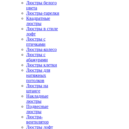
Люстры белого
цвета
Люстры-тарелки
Квадратные
люстры
Люстры в стиле
лофт
Люстры с
птичками
Люстры-колесо
Люстры с
абажурами
Люстры клетки
Люстры для
натяжных
потолков
Люстры на
штанге
Накладные
люстры
Подвесные
люстры
Люстра-
вентилятор
Люстры лофт