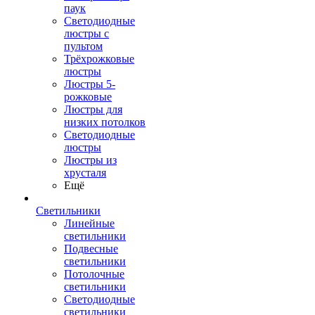
паук
Светодиодные
люстры с
пультом
Трёхрожковые
люстры
Люстры 5-
рожковые
Люстры для
низких потолков
Cветодиодные
люстры
Люстры из
хрусталя
Ещё
Светильники
Линейные
светильники
Подвесные
светильники
Потолочные
светильники
Светодиодные
светильники