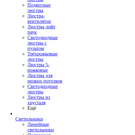
Подвесные
люстры
Люстра-
вентилятор
Люстры лофт
паук
Светодиодные
люстры с
пультом
Трёхрожковые
люстры
Люстры 5-
рожковые
Люстры для
низких потолков
Cветодиодные
люстры
Люстры из
хрусталя
Ещё
Светильники
Линейные
светильники