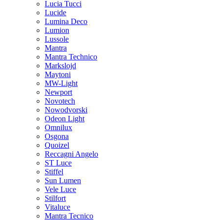
Lucia Tucci
Lucide
Lumina Deco
Lumion
Lussole
Mantra
Mantra Technico
Markslojd
Maytoni
MW-Light
Newport
Novotech
Nowodvorski
Odeon Light
Omnilux
Osgona
Quoizel
Reccagni Angelo
ST Luce
Stiffel
Sun Lumen
Vele Luce
Stilfort
Vitaluce
Mantra Tecnico