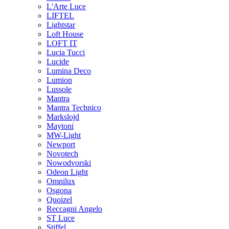
L'Arte Luce
LIFTEL
Lightstar
Loft House
LOFT IT
Lucia Tucci
Lucide
Lumina Deco
Lumion
Lussole
Mantra
Mantra Technico
Markslojd
Maytoni
MW-Light
Newport
Novotech
Nowodvorski
Odeon Light
Omnilux
Osgona
Quoizel
Reccagni Angelo
ST Luce
Stiffel