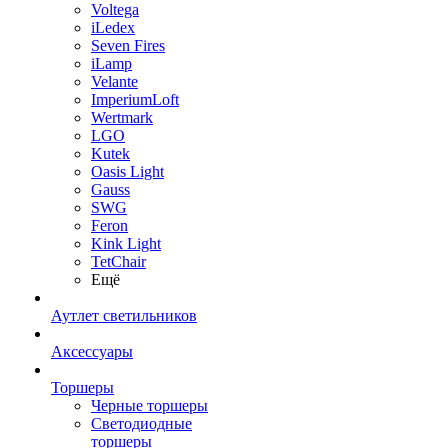
Voltega
iLedex
Seven Fires
iLamp
Velante
ImperiumLoft
Wertmark
LGO
Kutek
Oasis Light
Gauss
SWG
Feron
Kink Light
TetСhair
Ещё
Аутлет светильников
Аксессуары
Торшеры
Черные торшеры
Светодиодные
торшеры