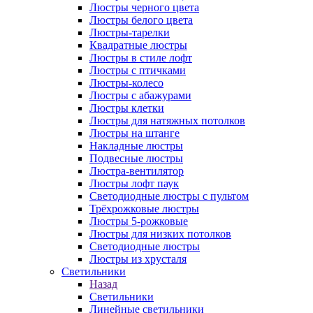
Люстры черного цвета
Люстры белого цвета
Люстры-тарелки
Квадратные люстры
Люстры в стиле лофт
Люстры с птичками
Люстры-колесо
Люстры с абажурами
Люстры клетки
Люстры для натяжных потолков
Люстры на штанге
Накладные люстры
Подвесные люстры
Люстра-вентилятор
Люстры лофт паук
Светодиодные люстры с пультом
Трёхрожковые люстры
Люстры 5-рожковые
Люстры для низких потолков
Cветодиодные люстры
Люстры из хрусталя
Светильники
Назад
Светильники
Линейные светильники