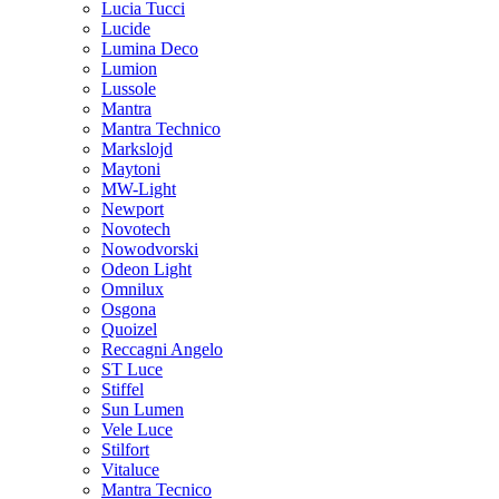
Lucia Tucci
Lucide
Lumina Deco
Lumion
Lussole
Mantra
Mantra Technico
Markslojd
Maytoni
MW-Light
Newport
Novotech
Nowodvorski
Odeon Light
Omnilux
Osgona
Quoizel
Reccagni Angelo
ST Luce
Stiffel
Sun Lumen
Vele Luce
Stilfort
Vitaluce
Mantra Tecnico