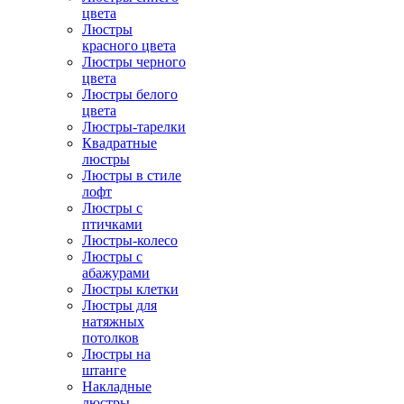
цвета
Люстры
красного цвета
Люстры черного
цвета
Люстры белого
цвета
Люстры-тарелки
Квадратные
люстры
Люстры в стиле
лофт
Люстры с
птичками
Люстры-колесо
Люстры с
абажурами
Люстры клетки
Люстры для
натяжных
потолков
Люстры на
штанге
Накладные
люстры