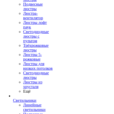
Подвесные
люстры
Люстра-
вентилятор
Люстры лофт
паук
Светодиодные
люстры с
пультом
Трёхрожковые
люстры
Люстры 5-
рожковые
Люстры для
низких потолков
Cветодиодные
люстры
Люстры из
хрусталя
Ещё
Светильники
Линейные
светильники