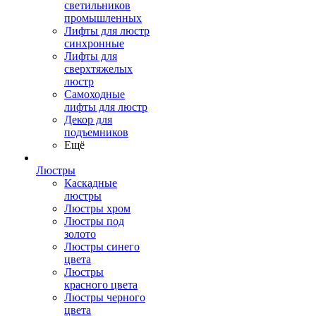
светильников
промышленных
Лифты для люстр
синхронные
Лифты для
сверхтяжелых
люстр
Самоходные
лифты для люстр
Декор для
подъемников
Ещё
Люстры
Каскадные
люстры
Люстры хром
Люстры под
золото
Люстры синего
цвета
Люстры
красного цвета
Люстры черного
цвета