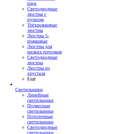
паук
Светодиодные
люстры с
пультом
Трёхрожковые
люстры
Люстры 5-
рожковые
Люстры для
низких потолков
Cветодиодные
люстры
Люстры из
хрусталя
Ещё
Светильники
Линейные
светильники
Подвесные
светильники
Потолочные
светильники
Светодиодные
светильники