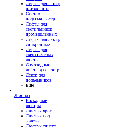
Лифты для люстр
потолочные
Системы
подъема люстр
Лифты для
светильников
промышленных
Лифты для люстр
синхронные
Лифты для
сверхтяжелых
люстр
Самоходные
лифты для люстр
Декор для
подъемников
Ещё
Люстры
Каскадные
люстры
Люстры хром
Люстры под
золото
Люстры синего