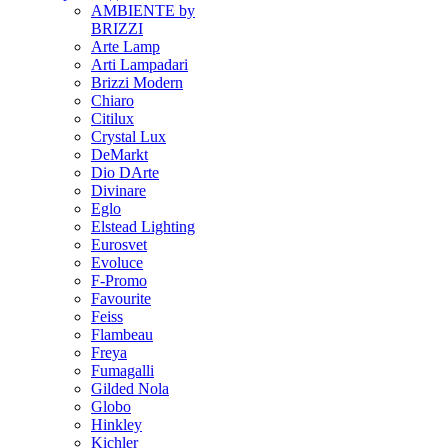
AMBIENTE by
BRIZZI
Arte Lamp
Arti Lampadari
Brizzi Modern
Chiaro
Citilux
Crystal Lux
DeMarkt
Dio DArte
Divinare
Eglo
Elstead Lighting
Eurosvet
Evoluce
F-Promo
Favourite
Feiss
Flambeau
Freya
Fumagalli
Gilded Nola
Globo
Hinkley
Kichler