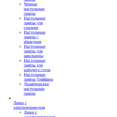
Черные
настольные
лампы
Настольные
лампы для
спальни
Настольные
лампы с
абажуром
Настольные
лампы для
школьника
Настольные
лампы для
рабочего стола
Настольные
лампы Тиффани
Дизайнерские
настольные
лампы
Люки с
электроприводом
Люки с
электроприводом