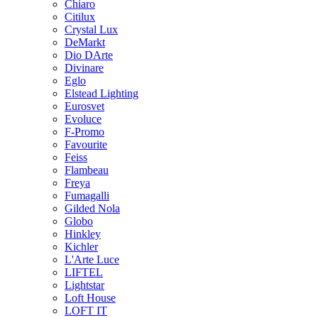
Chiaro
Citilux
Crystal Lux
DeMarkt
Dio DArte
Divinare
Eglo
Elstead Lighting
Eurosvet
Evoluce
F-Promo
Favourite
Feiss
Flambeau
Freya
Fumagalli
Gilded Nola
Globo
Hinkley
Kichler
L'Arte Luce
LIFTEL
Lightstar
Loft House
LOFT IT