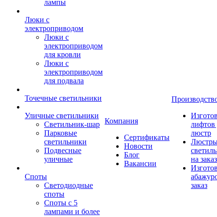
лампы
Люки с
электроприводом
Люки с
электроприводом
для кровли
Люки с
электроприводом
для подвала
Точечные светильники
Производств
Уличные светильники
Изгото
Компания
Светильник-шар
лифтов 
Парковые
люстр
Сертификаты
светильники
Люстры
Новости
Подвесные
светил
Блог
уличные
на заказ
Вакансии
Изгото
Споты
абажур
Светодиодные
заказ
споты
Споты с 5
лампами и более