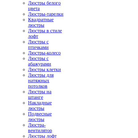
Люстры белого
цвета
Люстры-тарелки
Квадратные
люстры
Люстры в стиле
лофт
Люстры с
птичками
Люстры-колесо
Люстры с
абажурами
Люстры клетки
Люстры для
натяжных
потолков
Люстры на
штанге
Накладные
люстры
Подвесные
люстры
Люстра-
вентилятор
Люстры лофт