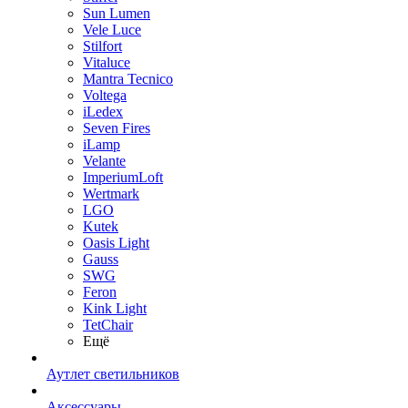
Sun Lumen
Vele Luce
Stilfort
Vitaluce
Mantra Tecnico
Voltega
iLedex
Seven Fires
iLamp
Velante
ImperiumLoft
Wertmark
LGO
Kutek
Oasis Light
Gauss
SWG
Feron
Kink Light
TetСhair
Ещё
Аутлет светильников
Аксессуары