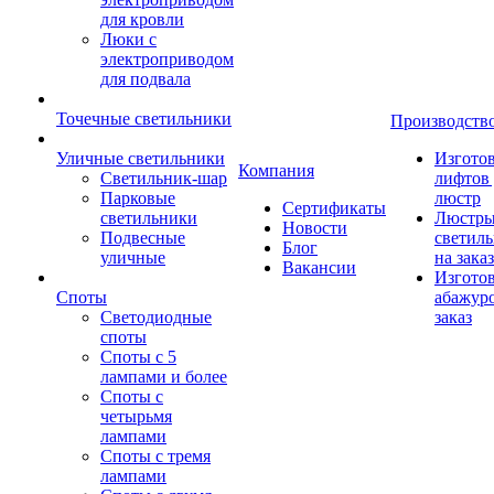
для кровли
Люки с
электроприводом
для подвала
Точечные светильники
Производств
Уличные светильники
Изгото
Компания
Светильник-шар
лифтов 
Парковые
люстр
Сертификаты
светильники
Люстры
Новости
Подвесные
светил
Блог
уличные
на заказ
Вакансии
Изгото
Споты
абажур
Светодиодные
заказ
споты
Споты с 5
лампами и более
Споты с
четырьмя
лампами
Споты с тремя
лампами