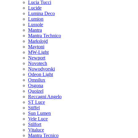
Lucia Tucci
Lucide
Lumina Deco
Lumion
Lussole
Mantra
Mantra Technico
Markslojd
Maytoni
MW-Light
Newport
Novotech
Nowodvorski
Odeon Light
Omnilux
Osgona
Quoizel
Reccagni Angelo
ST Luce
Stiffel
Sun Lumen
Vele Luce
Stilfort
Vitaluce
Mantra Tecnico