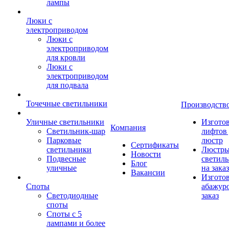
лампы
Люки с
электроприводом
Люки с
электроприводом
для кровли
Люки с
электроприводом
для подвала
Точечные светильники
Производств
Уличные светильники
Изгото
Компания
Светильник-шар
лифтов 
Парковые
люстр
Сертификаты
светильники
Люстры
Новости
Подвесные
светил
Блог
уличные
на заказ
Вакансии
Изгото
Споты
абажур
Светодиодные
заказ
споты
Споты с 5
лампами и более