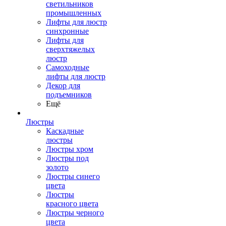
светильников
промышленных
Лифты для люстр
синхронные
Лифты для
сверхтяжелых
люстр
Самоходные
лифты для люстр
Декор для
подъемников
Ещё
Люстры
Каскадные
люстры
Люстры хром
Люстры под
золото
Люстры синего
цвета
Люстры
красного цвета
Люстры черного
цвета