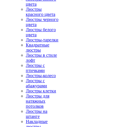
цвета
Люстры
красного цвета
Люстры черного
цвета
Люстры белого
цвета
Люстры-тарелки
Квадратные
люстры
Люстры в стиле
лофт
Люстры с
птичками
Люстры-колесо
Люстры с
абажурами
Люстры клетки
Люстры для
натяжных
потолков
Люстры на
штанге
Накладные
люстры