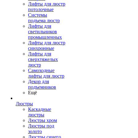
Лифты для люстр
потолочные
Системы
подъема люстр
Лифты для
светильников
промышленных
Лифты для люстр
синхронные
Лифты для
сверхтяжелых
люстр
Самоходные
лифты для люстр
Декор для
подъемников
Ещё
Люстры
Каскадные
люстры
Люстры хром
Люстры под
золото
Люстры синего