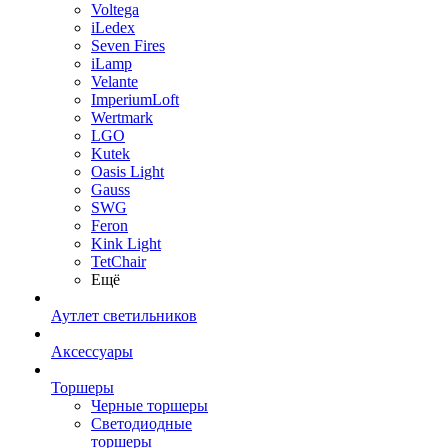
Voltega
iLedex
Seven Fires
iLamp
Velante
ImperiumLoft
Wertmark
LGO
Kutek
Oasis Light
Gauss
SWG
Feron
Kink Light
TetСhair
Ещё
Аутлет светильников
Аксессуары
Торшеры
Черные торшеры
Светодиодные
торшеры