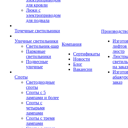
для кровли
Люки с
электроприводом
для подвала
Точечные светильники
Производств
Уличные светильники
Изгото
Компания
Светильник-шар
лифтов 
Парковые
люстр
Сертификаты
светильники
Люстры
Новости
Подвесные
светил
Блог
уличные
на заказ
Вакансии
Изгото
Споты
абажур
Светодиодные
заказ
споты
Споты с 5
лампами и более
Споты с
четырьмя
лампами
Споты с тремя
лампами