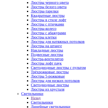
Люстры черного цвета
Люстры белого цвета
Люстры-тарелки
Квадратные люстры
Люстры в стиле лофт
Люстры с птичками
Люстры-колесо
Люстры с абажурами
Люстры клетки
Люстры для натяжных потолков
Люстры на штанге
Накладные люстры
Подвесные люстры
Люстра-вентилятор
Люстры лофт паук
Светодиодные люстры с пультом
Трёхрожковые люстры
Люстры 5-рожковые
Люстры для низких потолков
Cветодиодные люстры
Люстры из хрусталя
Светильники
Назад
Светильники
Линейные светильники