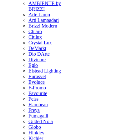
AMBIENTE by
BRIZZI
Arte Lamp
Arti Lampadari
Brizzi Modern
Chiaro
Citilux
Crystal Lux
DeMarkt
Dio DArte
Divinare
Eglo
Elstead Lighting
Eurosvet
Evoluce
F-Promo
Favourite
Feiss
Flambeau
Freya
Fumagalli
Gilded Nola
Globo
Hinkley
Kichler