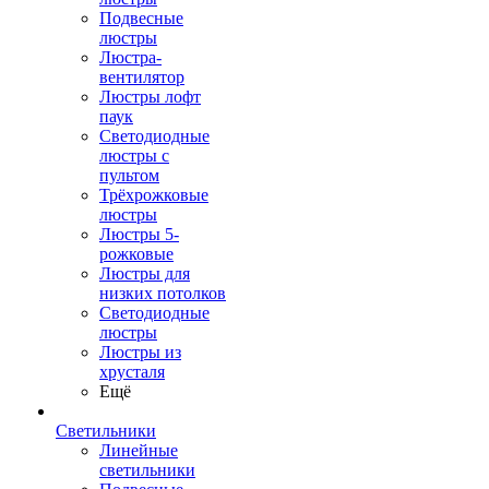
Подвесные
люстры
Люстра-
вентилятор
Люстры лофт
паук
Светодиодные
люстры с
пультом
Трёхрожковые
люстры
Люстры 5-
рожковые
Люстры для
низких потолков
Cветодиодные
люстры
Люстры из
хрусталя
Ещё
Светильники
Линейные
светильники