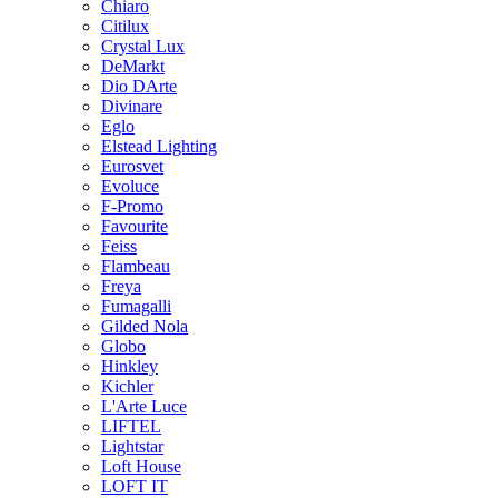
Chiaro
Citilux
Crystal Lux
DeMarkt
Dio DArte
Divinare
Eglo
Elstead Lighting
Eurosvet
Evoluce
F-Promo
Favourite
Feiss
Flambeau
Freya
Fumagalli
Gilded Nola
Globo
Hinkley
Kichler
L'Arte Luce
LIFTEL
Lightstar
Loft House
LOFT IT