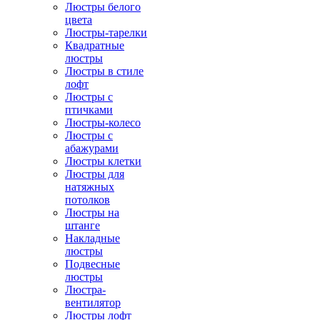
Люстры белого
цвета
Люстры-тарелки
Квадратные
люстры
Люстры в стиле
лофт
Люстры с
птичками
Люстры-колесо
Люстры с
абажурами
Люстры клетки
Люстры для
натяжных
потолков
Люстры на
штанге
Накладные
люстры
Подвесные
люстры
Люстра-
вентилятор
Люстры лофт