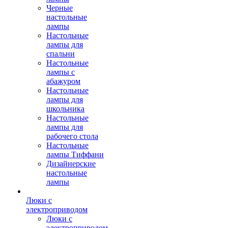
Черные
настольные
лампы
Настольные
лампы для
спальни
Настольные
лампы с
абажуром
Настольные
лампы для
школьника
Настольные
лампы для
рабочего стола
Настольные
лампы Тиффани
Дизайнерские
настольные
лампы
Люки с
электроприводом
Люки с
электроприводом