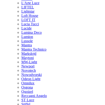
L'Arte Luce
LIFTEL
Lightstar
Loft House
LOFT IT
Lucia Tucci
Lucide
Lumina Deco
Lumion
Lussole
Mantra
Mantra Technico
Markslojd
Maytoni
MW-Light
Newport
Novotech
Nowodvorski
Odeon Light
Omnilux
Osgona
Quoizel
Reccagni Angelo
ST Luce
Stiffel