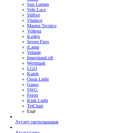
Sun Lumen
Vele Luce
Stilfort
Vitaluce
Mantra Tecnico
Voltega
iLedex
Seven Fires
iLamp
Velante
ImperiumLoft
Wertmark
LGO
Kutek
Oasis Light
Gauss
SWG
Feron
Kink Light
TetСhair
Ещё
Аутлет светильников
Аксессуары