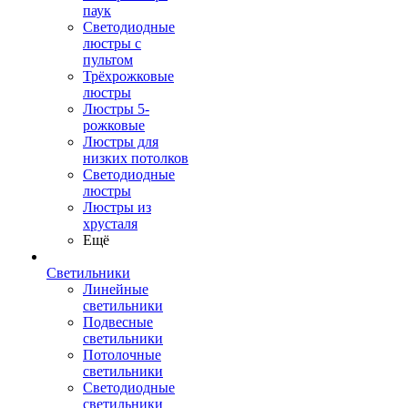
паук
Светодиодные
люстры с
пультом
Трёхрожковые
люстры
Люстры 5-
рожковые
Люстры для
низких потолков
Cветодиодные
люстры
Люстры из
хрусталя
Ещё
Светильники
Линейные
светильники
Подвесные
светильники
Потолочные
светильники
Светодиодные
светильники